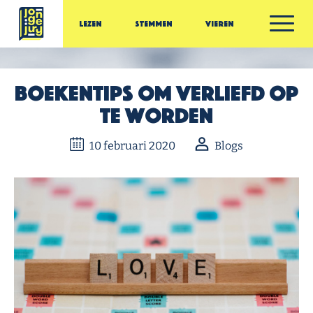
Ga door naar inhoud
Lezen
Stemmen
Vieren
Jonge Jury
Boekentips om verliefd op
te worden
10 februari 2020
Blogs