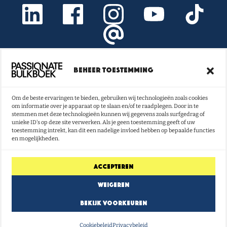
Beheer toestemming
Onze nieuwsbrief vol boeken- en
lestips ontvangen?
Om de beste ervaringen te bieden, gebruiken wij technologieën zoals cookies
om informatie over je apparaat op te slaan en/of te raadplegen. Door in te
NU INSCHRIJVEN
stemmen met deze technologieën kunnen wij gegevens zoals surfgedrag of
unieke ID's op deze site verwerken. Als je geen toestemming geeft of uw
toestemming intrekt, kan dit een nadelige invloed hebben op bepaalde functies
en mogelijkheden.
Accepteren
Weigeren
Bekijk voorkeuren
Cookiebeleid
Privacybeleid