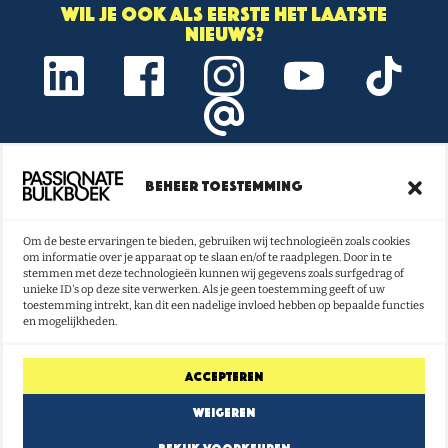
Wil je ook als eerste het laatste
nieuws?
Beheer toestemming
Onze nieuwsbrief vol boeken- en
lestips ontvangen?
Om de beste ervaringen te bieden, gebruiken wij technologieën zoals cookies
om informatie over je apparaat op te slaan en/of te raadplegen. Door in te
NU INSCHRIJVEN
stemmen met deze technologieën kunnen wij gegevens zoals surfgedrag of
unieke ID's op deze site verwerken. Als je geen toestemming geeft of uw
toestemming intrekt, kan dit een nadelige invloed hebben op bepaalde functies
en mogelijkheden.
Accepteren
Weigeren