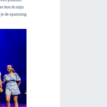
r kon ik mijn
t je de spanning