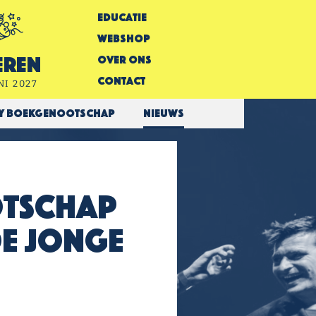
Educatie
Webshop
Over Ons
eren
Contact
NI 2027
ry Boekgenootschap
Nieuws
otschap
de Jonge