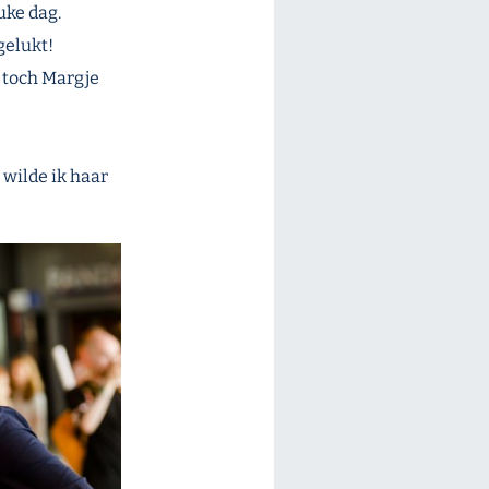
uke dag.
gelukt!
s toch Margje
wilde ik haar