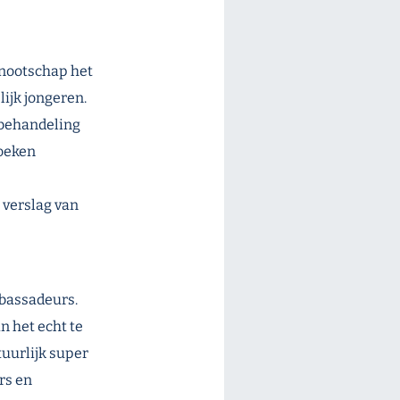
enootschap het
ijk jongeren.
P-behandeling
boeken
 verslag van
mbassadeurs.
n het echt te
tuurlijk super
rs en