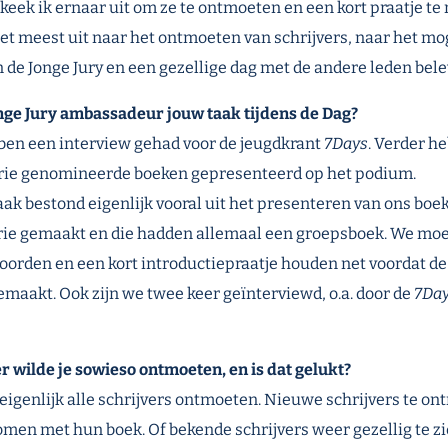
 keek ik ernaar uit om ze te ontmoeten en een kort praatje t
het meest uit naar het ontmoeten van schrijvers, naar het mo
n de Jonge Jury en een gezellige dag met de andere leden bele
nge Jury ambassadeur jouw taak tijdens de Dag?
en een interview gehad voor de jeugdkrant
7Days
. Verder h
drie genomineerde boeken gepresenteerd op het podium.
ak bestond eigenlijk vooral uit het presenteren van ons boe
rie gemaakt en die hadden allemaal een groepsboek. We mo
orden en een kort introductiepraatje houden net voordat d
maakt. Ook zijn we twee keer geïnterviewd, o.a. door de
7Da
r wilde je sowieso ontmoeten, en is dat gelukt?
 eigenlijk alle schrijvers ontmoeten. Nieuwe schrijvers te o
omen met hun boek. Of bekende schrijvers weer gezellig te z