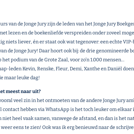
rs van de Jonge Jury zijn de leden van het Jonge Jury Boekg
 met lezen en de boekenliefde verspreiden onder zoveel mogel
ig niets liever, én er staat ook wat tegenover: een echte VI
van de Jonge Jury! Daar hoort ook bij: de drie genomineerde 
 het podium van de Grote Zaal, voor zo’n 1.000 mensen…
p-leden Kevin, Renske, Fleur, Demi, Xanthe en Daniël doen
e maar leuke dag!
et meest naar uit?
vooral veel zin in het ontmoeten van de andere Jonge Jury a
 contact hebben via WhatsApp is het toch leuker om elkaar i
 niet heel vaak samen, vanwege de afstand, en dan is het na
 weer eens te zien! Ook was ik erg benieuwd naar de schrijve