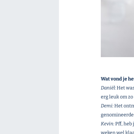
Wat vond je he
Daniël:
Het was
erg leuk om zo 
Demi:
Het ontmo
genomineerde b
Kevin:
Pff, heb 
weken wel klaa