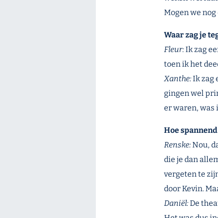
Mogen we nog 
Waar zag je te
Fleur:
Ik zag ee
toen ik het de
Xanthe:
Ik zag 
gingen wel pri
er waren, was 
Hoe spannend 
Renske:
Nou, d
die je dan alle
vergeten te zi
door Kevin. Maa
Daniël:
De thea
Het was dus in