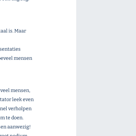
aal is. Maar
esentaties
 hoeveel mensen
 veel mensen,
ntator leek even
snel verholpen
om te doen.
sen aanwezig!
groot podium