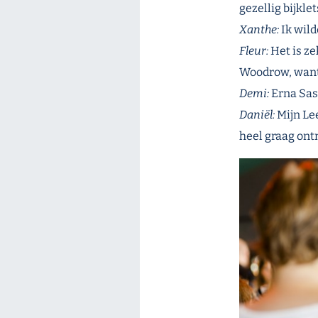
gezellig bijkle
Xanthe:
Ik wild
Fleur:
Het is ze
Woodrow, want
Demi:
Erna Sass
Daniël:
Mijn Le
heel graag ont