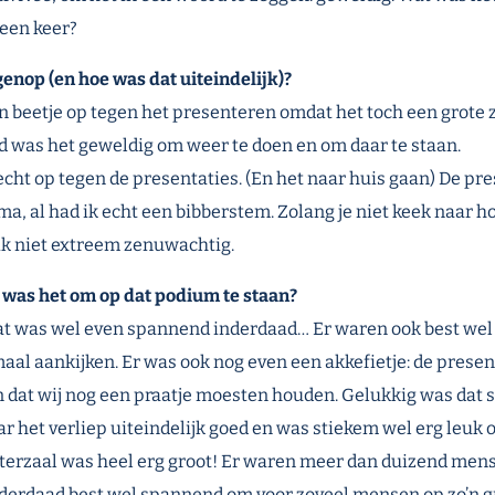
een keer?
genop (en hoe was dat uiteindelijk)?
n beetje op tegen het presenteren omdat het toch een grote z
ed was het geweldig om weer te doen en om daar te staan.
echt op tegen de presentaties. (En het naar huis gaan) De pr
ma, al had ik echt een bibberstem. Zolang je niet keek naar
ik niet extreem zenuwachtig.
was het om op dat podium te staan?
at was wel even spannend inderdaad… Er waren ook best wel
maal aankijken. Er was ook nog even een akkefietje: de prese
jn dat wij nog een praatje moesten houden. Gelukkig was dat 
r het verliep uiteindelijk goed en was stiekem wel erg leuk 
terzaal was heel erg groot! Er waren meer dan duizend men
derdaad best wel spannend om voor zoveel mensen op zo’n 