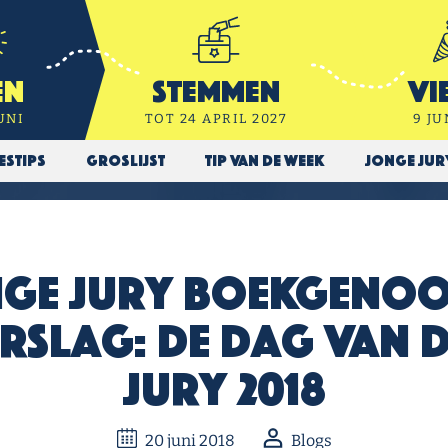
en
Stemmen
Vi
UNI
TOT 24 APRIL 2027
9 JU
estips
Groslijst
Tip van de week
Jonge Ju
nge Jury Boekgeno
rslag: de Dag van 
Jury 2018
20 juni 2018
Blogs