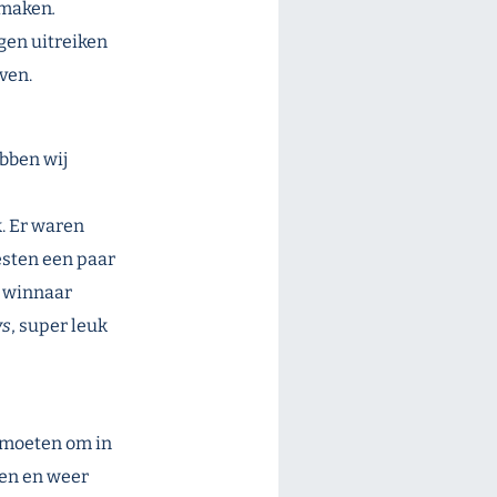
e maken
.
gen uitreiken
ven.
ebben wij
k. Er waren
esten een paar
e winnaar
ys
, super leuk
ntmoeten om in
ien en weer