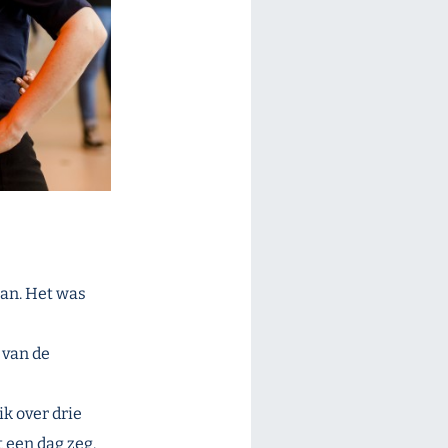
aan. Het was
 van de
ik over drie
 een dag zeg.