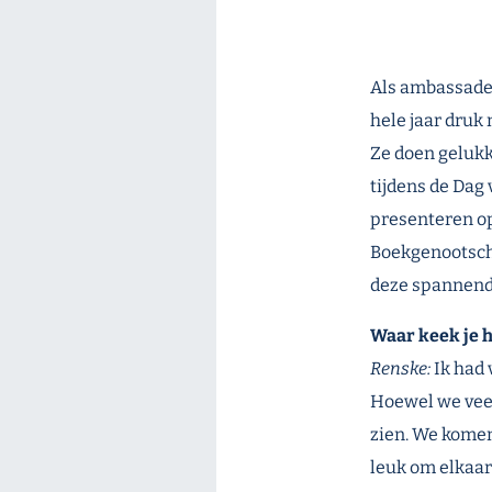
Als ambassadeu
hele jaar druk
Ze doen gelukk
tijdens de Dag 
presenteren op
Boekgenootscha
deze spannend
Waar keek je h
Renske:
Ik had 
Hoewel we veel
zien. We komen
leuk om elkaar