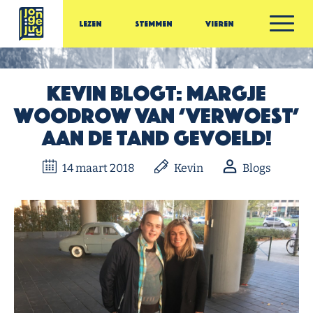
Ga door naar inhoud
Lezen
Stemmen
Vieren
Jonge Jury
Kevin blogt: Margje
Woodrow van ‘Verwoest’
aan de tand gevoeld!
14 maart 2018
Kevin
Blogs