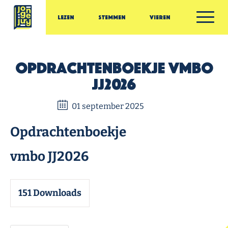
Ga door naar inhoud
Lezen
Stemmen
Vieren
Jonge Jury
Opdrachtenboekje vmbo
JJ2026
01 september 2025
Opdrachtenboekje
vmbo JJ2026
151
Downloads