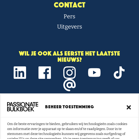
Contact
Pers
Uitgevers
Wil je ook als eerste het laatste
nieuws?
Beheer toestemming
Onze nieuwsbrief vol boeken- en
lestips ontvangen?
Om de beste ervaringen te bieden, gebruiken wij technologieën zoals cookies
om informatie over je apparaat op te slaan en/of te raadplegen. Door in te
NU INSCHRIJVEN
stemmen met deze technologieën kunnen wij gegevens zoals surfgedrag of
unieke ID's op deze site verwerken. Als je geen toestemming geeft of uw