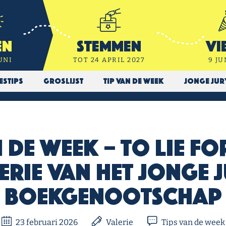
en
Stemmen
Vi
UNI
TOT 24 APRIL 2027
9 JU
estips
Groslijst
Tip van de week
Jonge Ju
n de Week – To Lie F
erie van het Jonge 
Boekgenootschap
23 februari 2026
Valerie
Tips van de week