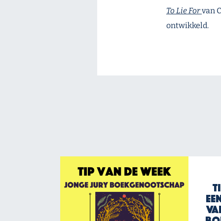
To Lie For
van C
ontwikkeld.
T
Ee
va
Bo