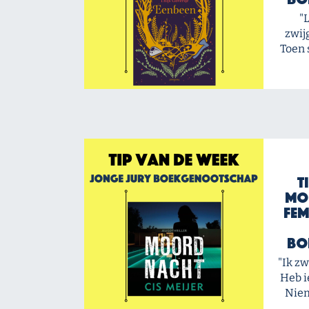
"
zwij
Toen 
T
Mo
Fem
Bo
"Ik zw
Heb i
Niem