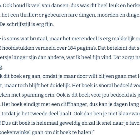
. Ook houd ik veel van dansen, dus was dit heel leuk en herk
ft het een thriller: er gebeuren rare dingen, moorden en dingen
e schrijfstijl is erg fijn.
is soms wat brutaal, maar het merendeel is erg makkelijk 
 26 hoofdstukken verdeeld over 184 pagina’s. Dat betekent da
tsje langer zijn dan andere, wat ik heel fijn vind. Dat zorgt 
g.
ik dit boek erg aan, omdat je maar door wilt blijven gaan met l
 maar toch blijft het duidelijk. Het boek is vooral bedoeld vo
en met spanning erin. Ook is dit boek voor jou bedoeld als j
. Het boek eindigt met een cliffhanger, dus kan je dagen lan
 totdat je het tweede deel haalt. Ook dan ben je niet klaar wan
 Dus dit boek is helemaal geweldig en zal ik snel naar je favo
 boekenwinkel gaan om dit boek te halen!”