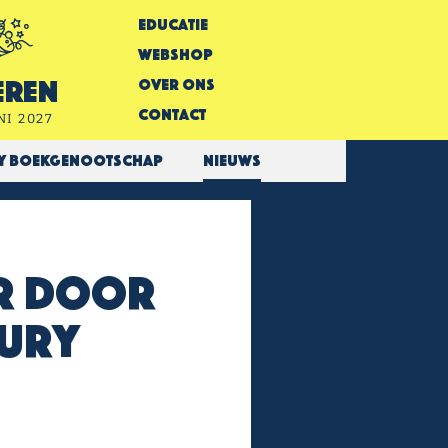
Educatie
Webshop
Over Ons
eren
Contact
NI 2027
ry Boekgenootschap
Nieuws
or door
Jury