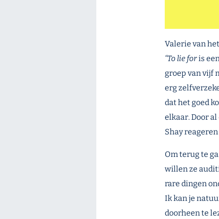
Valerie van he
“
To lie for
is een
groep van vijf
erg zelfverzek
dat het goed ko
elkaar. Door a
Shay reageren 
Om terug te ga
willen ze audi
rare dingen ond
Ik kan je natuu
doorheen te le