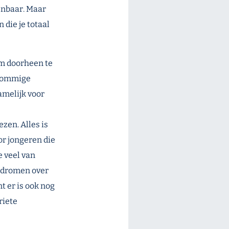
enbaar. Maar
 die je totaal
om doorheen te
t sommige
namelijk voor
ezen. Alles is
or jongeren die
e veel van
g dromen over
t er is ook nog
riete