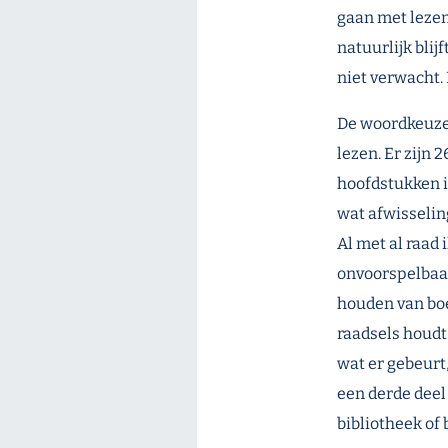
gaan met lezen
natuurlijk blij
niet verwacht. D
De woordkeuze 
lezen. Er zijn
hoofdstukken ie
wat afwisselin
Al met al raad 
onvoorspelbaar,
houden van boek
raadsels houdt
wat er gebeurt,
een derde deel!
bibliotheek of