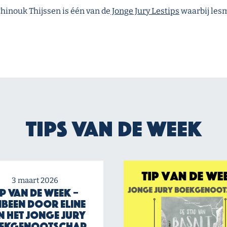
hinouk Thijssen is één van de
Jonge Jury Lestips
waarbij lesm
Tips van de week
3 maart 2026
ip van de Week –
nbeen door Eline
n het Jonge Jury
ekgenootschap