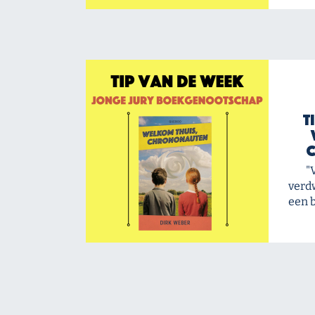
T
"
verdw
een b