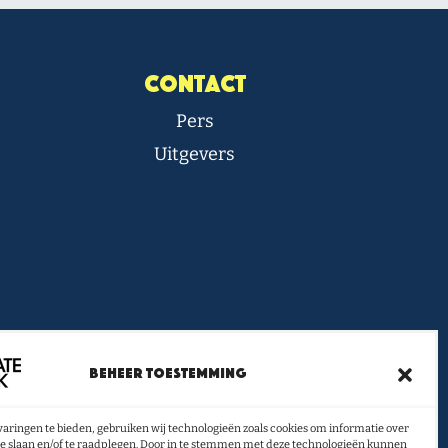
Contact
Pers
Uitgevers
ief vol boeken- en lestips
Beheer toestemming
ontvangen?
aringen te bieden, gebruiken wij technologieën zoals cookies om informatie over
U INSCHRIJVEN
te slaan en/of te raadplegen. Door in te stemmen met deze technologieën kunnen