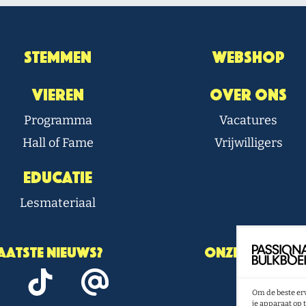
Stemmen
Webshop
Vieren
Over Ons
Programma
Vacatures
Hall of Fame
Vrijwilligers
Educatie
Lesmateriaal
laatste nieuws?
Onze nieuwsbr
Om de beste erv
N
je apparaat op 