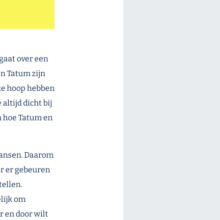
k gaat over een
en Tatum zijn
 ze hoop hebben
ltijd dicht bij
n hoe Tatum en
 dansen. Daarom
ar er gebeuren
tellen.
elijk om
 en door wilt