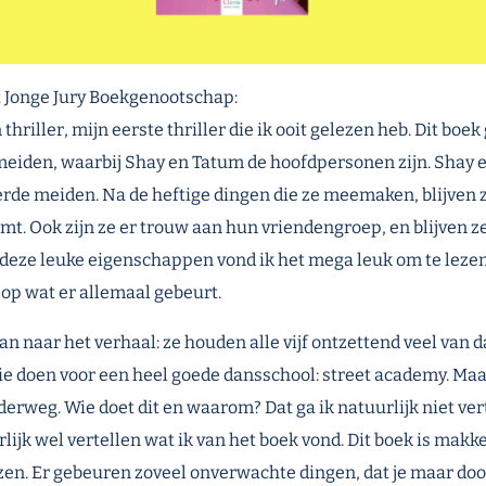
t Jonge Jury Boekgenootschap:
 thriller, mijn eerste thriller die ik ooit gelezen heb. Dit boe
 meiden, waarbij Shay en Tatum de hoofdpersonen zijn. Shay 
erde meiden. Na de heftige dingen die ze meemaken, blijven
mt. Ook zijn ze er trouw aan hun vriendengroep, en blijven ze a
l deze leuke eigenschappen vond ik het mega leuk om te leze
op wat er allemaal gebeurt.
an naar het verhaal: ze houden alle vijf ontzettend veel van
tie doen voor een heel goede dansschool: street academy. Ma
erweg. Wie doet dit en waarom? Dat ga ik natuurlijk niet ver
rlijk wel vertellen wat ik van het boek vond. Dit boek is makk
zen. Er gebeuren zoveel onverwachte dingen, dat je maar door