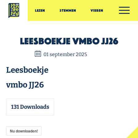
Ga door naar inhoud
Lezen
Stemmen
Vieren
Jonge Jury
Leesboekje vmbo JJ26
01 september 2025
Leesboekje
vmbo JJ26
131
Downloads
Nu downloaden!