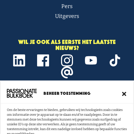
Pers
Uitgevers
Wil je ook als eerste het laatste
nieuws?
Beheer toestemming
Onze nieuwsbrief vol boeken- en
lestips ontvangen?
Om de beste ervaringen te bieden, gebruiken wij technologieën zoals cookies
om informatie over je apparaat op te slaan en/of te raadplegen. Door in te
NU INSCHRIJVEN
stemmen met deze technologieën kunnen wij gegevens zoals surfgedrag of
unieke ID's op deze site verwerken. Als je geen toestemming geeft of uw
toestemming intrekt, kan dit een nadelige invloed hebben op bepaalde functies
en mogelijkheden.