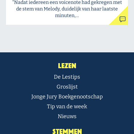
"Nadat iedereen een voicenote had gekregen met
de stem van Melody, duidelijk van haar laatste
minuten,…
Lezen
De Lestips
Groslijst
Jonge Jury Boekgenootschap
Tip van de week
Nieuws
Stemmen