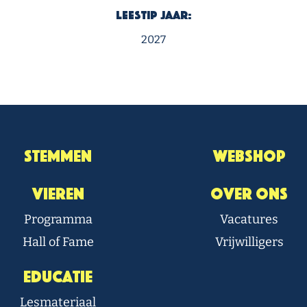
Leestip Jaar:
2027
Stemmen
Webshop
Vieren
Over Ons
Programma
Vacatures
Hall of Fame
Vrijwilligers
Educatie
Lesmateriaal