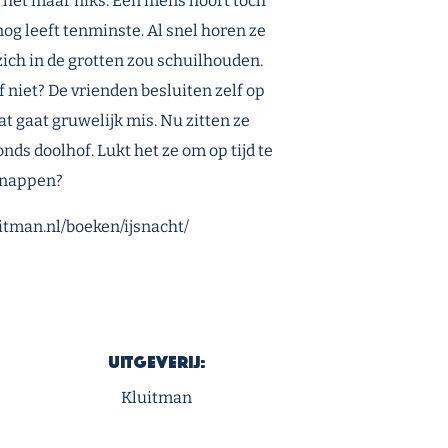
t het maar niks. Een mens hoort toch
nog leeft tenminste. Al snel horen ze
ich in de grotten zou schuilhouden.
 niet? De vrienden besluiten zelf op
t gaat gruwelijk mis. Nu zitten ze
ds doolhof. Lukt het ze om op tijd te
snappen?
itman.nl/boeken/ijsnacht/
Uitgeverij:
Kluitman