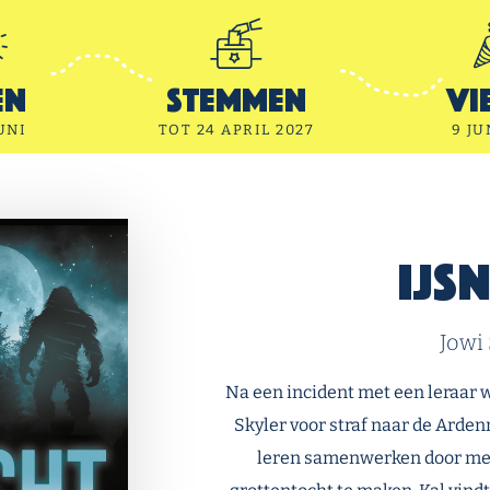
en
Stemmen
Vi
UNI
TOT 24 APRIL 2027
9 JU
IJs
Jowi
Na een incident met een leraar w
Skyler voor straf naar de Arde
leren samenwerken door met 