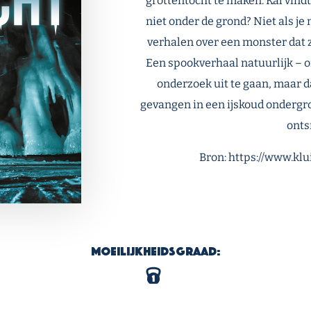
grottentocht te maken. Kal vind
niet onder de grond? Niet als je 
verhalen over een monster dat z
Een spookverhaal natuurlijk – of
onderzoek uit te gaan, maar da
gevangen in een ijskoud ondergron
ont
Bron: https://www.klu
Moeilijkheidsgraad: