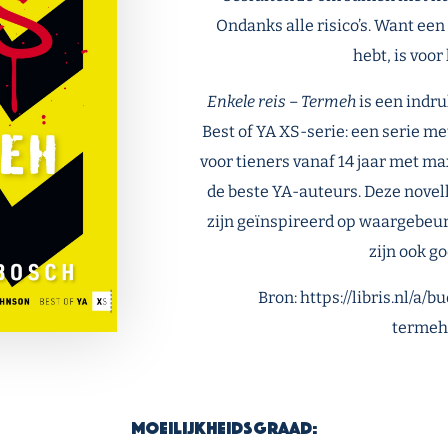
Ondanks alle risico’s. Want een 
hebt, is voo
Enkele reis – Termeh
is een indr
Best of YA XS-serie: een serie m
voor tieners vanaf 14 jaar met m
de beste YA-auteurs. Deze novell
zijn geïnspireerd op waargebeur
zijn ook go
Bron: https://libris.nl/a
termeh
Moeilijkheidsgraad: