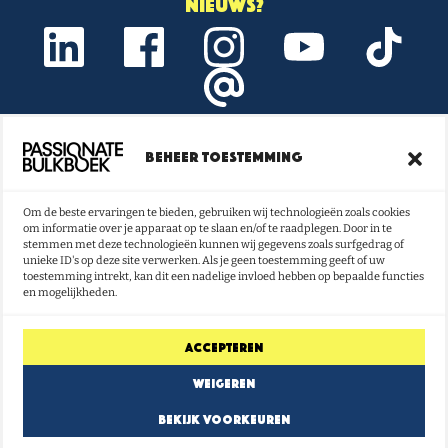
nieuws?
Beheer toestemming
Onze nieuwsbrief vol boeken- en
lestips ontvangen?
Om de beste ervaringen te bieden, gebruiken wij technologieën zoals cookies
om informatie over je apparaat op te slaan en/of te raadplegen. Door in te
NU INSCHRIJVEN
stemmen met deze technologieën kunnen wij gegevens zoals surfgedrag of
unieke ID's op deze site verwerken. Als je geen toestemming geeft of uw
toestemming intrekt, kan dit een nadelige invloed hebben op bepaalde functies
en mogelijkheden.
Accepteren
Weigeren
Bekijk voorkeuren