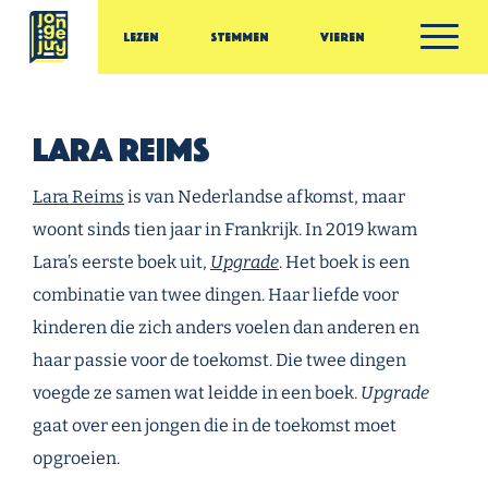
Ga door naar inhoud
Lezen
Stemmen
Vieren
Jonge Jury
Lara Reims
Lara Reims
is van Nederlandse afkomst, maar
woont sinds tien jaar in Frankrijk. In 2019 kwam
Lara’s eerste boek uit,
Upgrade
. Het boek is een
combinatie van twee dingen. Haar liefde voor
kinderen die zich anders voelen dan anderen en
haar passie voor de toekomst. Die twee dingen
voegde ze samen wat leidde in een boek.
Upgrade
gaat over een jongen die in de toekomst moet
opgroeien.