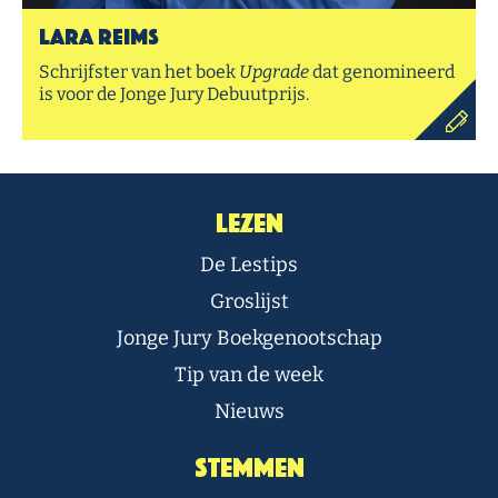
Lara Reims
Schrijfster van het boek
Upgrade
dat genomineerd
is voor de Jonge Jury Debuutprijs.
Lezen
De Lestips
Groslijst
Jonge Jury Boekgenootschap
Tip van de week
Nieuws
Stemmen