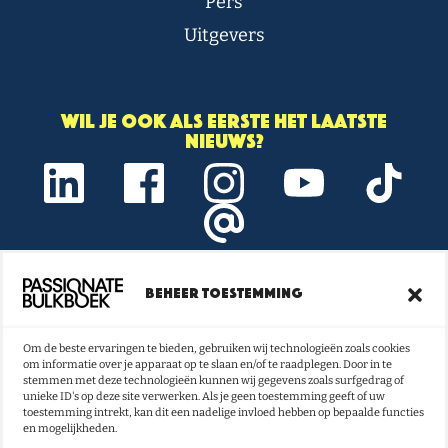
Pers
Uitgevers
Wil je ook als eerste het laatste
nieuws?
Beheer toestemming
Onze nieuwsbrief vol boeken- en
lestips ontvangen?
Om de beste ervaringen te bieden, gebruiken wij technologieën zoals cookies
om informatie over je apparaat op te slaan en/of te raadplegen. Door in te
NU INSCHRIJVEN
stemmen met deze technologieën kunnen wij gegevens zoals surfgedrag of
unieke ID's op deze site verwerken. Als je geen toestemming geeft of uw
toestemming intrekt, kan dit een nadelige invloed hebben op bepaalde functies
en mogelijkheden.