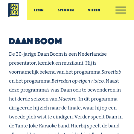
Ga door naar inhoud
Lezen
Stemmen
Vieren
Jonge Jury
Daan Boom
De 30-jarige Daan Boom is een Nederlandse
presentator, komiek en muzikant. Hij is
voornamelijk bekend van het programma
Streetlab
en het programma
Betreden op eigen risico
. Naast
deze programma’s was Daan ook te bewonderen in
het derde seizoen van
Maestro
. In dit programma
dirigeerde hij zich naar de finale, waar hij op een
tweede plek wist te eindigen. Verder speelt Daan in
de Tante Joke Karaoke band. Hierbij speelt de band