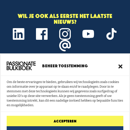
Wil je ook als eerste het laatste
nieuws?
Beheer toestemming
Onze nieuwsbrief vol boeken- en
lestips ontvangen?
Om de beste ervaringen te bieden, gebruiken wij technologieën zoals cookies
om informatie over je apparaat op te slaan en/of te raadplegen. Door in te
NU INSCHRIJVEN
stemmen met deze technologieën kunnen wij gegevens zoals surfgedrag of
unieke ID's op deze site verwerken. Als je geen toestemming geeft of uw
toestemming intrekt, kan dit een nadelige invloed hebben op bepaalde functies
en mogelijkheden.
Accepteren