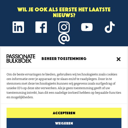
Wil je ook als eerste het laatste
nieuws?
Beheer toestemming
Onze nieuwsbrief vol boeken- en
lestips ontvangen?
Om de beste ervaringen te bieden, gebruiken wij technologieën zoals cookies
om informatie over je apparaat op te slaan en/of te raadplegen. Door in te
NU INSCHRIJVEN
stemmen met deze technologieën kunnen wij gegevens zoals surfgedrag of
unieke ID's op deze site verwerken. Als je geen toestemming geeft of uw
toestemming intrekt, kan dit een nadelige invloed hebben op bepaalde functies
en mogelijkheden.
Accepteren
Weigeren