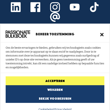
Beheer toestemming
Onze nieuwsbrief vol boeken- en
lestips ontvangen?
Om de beste ervaringen te bieden, gebruiken wij technologieën zoals cookies
om informatie over je apparaat op te slaan en/of te raadplegen. Door in te
NU INSCHRIJVEN
stemmen met deze technologieën kunnen wij gegevens zoals surfgedrag of
unieke ID's op deze site verwerken. Als je geen toestemming geeft of uw
toestemming intrekt, kan dit een nadelige invloed hebben op bepaalde functies
en mogelijkheden.
Accepteren
Weigeren
Bekijk voorkeuren
Cookiebeleid
Privacybeleid