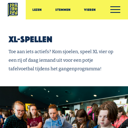
Ga door naar inhoud
Lezen
Stemmen
Vieren
Jonge Jury
XL-spellen
Toe aan iets actiefs? Kom sjoelen, speel XL vier op
een rij of daag iemand uit voor een potje
tafelvoetbal tijdens het gangenprogramma!