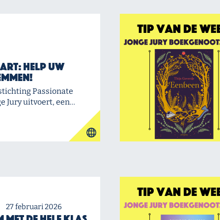
art: Help uw
emmen!
stichting Passionate
e Jury uitvoert, een…
27 februari 2026
m met de hele klas