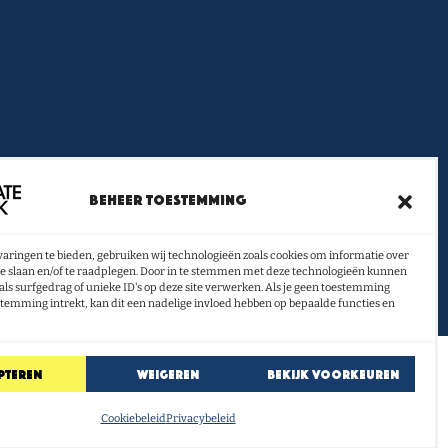
ief vol boeken- en lestips
Beheer toestemming
ontvangen?
aringen te bieden, gebruiken wij technologieën zoals cookies om informatie over
U INSCHRIJVEN
te slaan en/of te raadplegen. Door in te stemmen met deze technologieën kunnen
als surfgedrag of unieke ID's op deze site verwerken. Als je geen toestemming
stemming intrekt, kan dit een nadelige invloed hebben op bepaalde functies en
pteren
Weigeren
Bekijk voorkeuren
Cookiebeleid
Privacybeleid