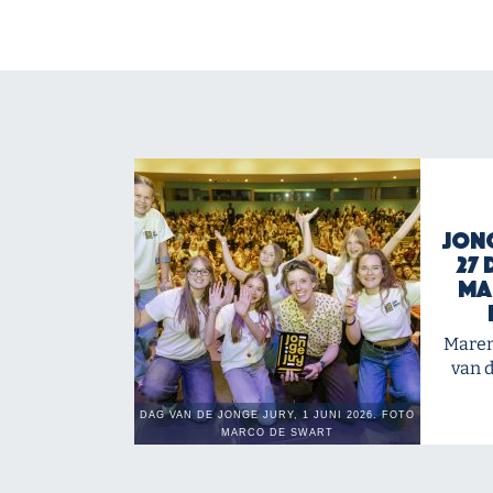
Jong
27 
Ma
Maren
van d