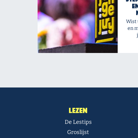
e
Wist 
en m
Lezen
De Lestips
Groslijst