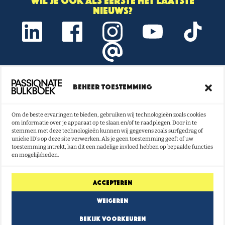
Wil je ook als eerste het laatste
nieuws?
Beheer toestemming
Onze nieuwsbrief vol boeken- en
lestips ontvangen?
Om de beste ervaringen te bieden, gebruiken wij technologieën zoals cookies
om informatie over je apparaat op te slaan en/of te raadplegen. Door in te
NU INSCHRIJVEN
stemmen met deze technologieën kunnen wij gegevens zoals surfgedrag of
unieke ID's op deze site verwerken. Als je geen toestemming geeft of uw
toestemming intrekt, kan dit een nadelige invloed hebben op bepaalde functies
en mogelijkheden.
Accepteren
Weigeren
Bekijk voorkeuren