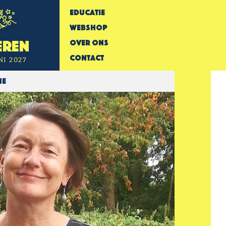
Educatie
Webshop
Over Ons
eren
Contact
NI 2027
me