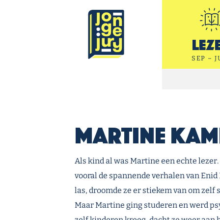
Ga door naar inhoud
Jonge Jury
Lez
SEP – J
Martine Kam
Als kind al was Martine een echte lezer.
vooral de spannende verhalen van Enid B
las, droomde ze er stiekem van om zelf s
Maar Martine ging studeren en werd psy
zelf kinderen kreeg, dacht ze weer aan