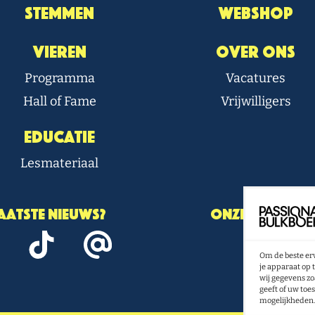
Stemmen
Webshop
Vieren
Over Ons
Programma
Vacatures
Hall of Fame
Vrijwilligers
Educatie
Lesmateriaal
laatste nieuws?
Onze nieuwsbr
Om de beste erv
N
je apparaat op 
wij gegevens zo
geeft of uw toe
mogelijkheden.