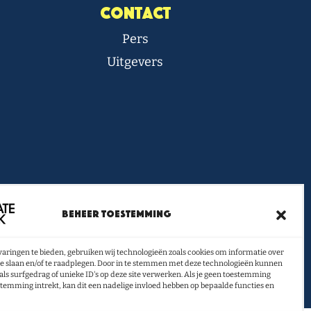
Contact
Pers
Uitgevers
ief vol boeken- en lestips
Beheer toestemming
ontvangen?
aringen te bieden, gebruiken wij technologieën zoals cookies om informatie over
U INSCHRIJVEN
te slaan en/of te raadplegen. Door in te stemmen met deze technologieën kunnen
als surfgedrag of unieke ID's op deze site verwerken. Als je geen toestemming
stemming intrekt, kan dit een nadelige invloed hebben op bepaalde functies en