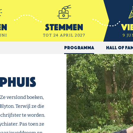
en
Stemmen
Vi
UNI
TOT 24 APRIL 2027
9 JU
Programma
Hall of Fa
phuis
 Ze verslond boeken,
lyton. Terwijl ze die
chrijfster te worden.
chiater. Pas toen ze
 haar jeugddroom en