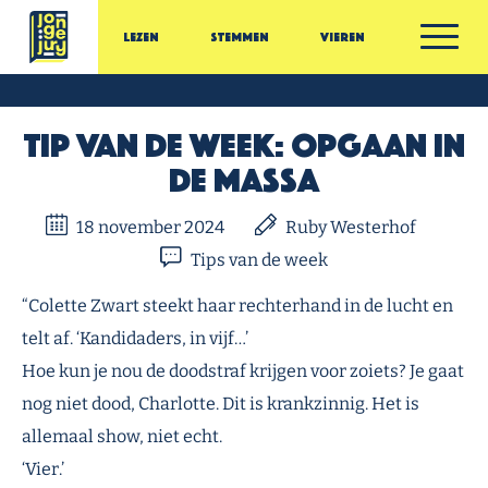
Ga door naar inhoud
Lezen
Stemmen
Vieren
Jonge Jury
Tip van de Week: Opgaan in
de massa
18 november 2024
Ruby Westerhof
Tips van de week
“Colette Zwart steekt haar rechterhand in de lucht en
telt af. ‘Kandidaders, in vijf…’
Hoe kun je nou de doodstraf krijgen voor zoiets? Je gaat
nog niet dood, Charlotte. Dit is krankzinnig. Het is
allemaal show, niet echt.
‘Vier.’