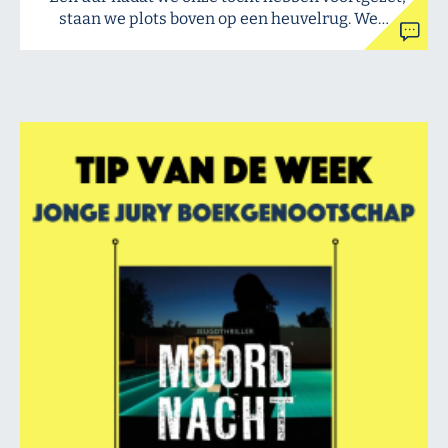
staan we plots boven op een heuvelrug. We…