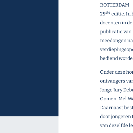
ROTTERDAM – 
ste
25
editie. In
docenten in de
publicatie van
meedongen naar
verdiepingsopd
bediend worden
Onder deze hon
ontvangers van 
Jonge Jury Debu
Oomen, Mel Wal
Daarnaast besta
door jongeren t
van dezelfde le