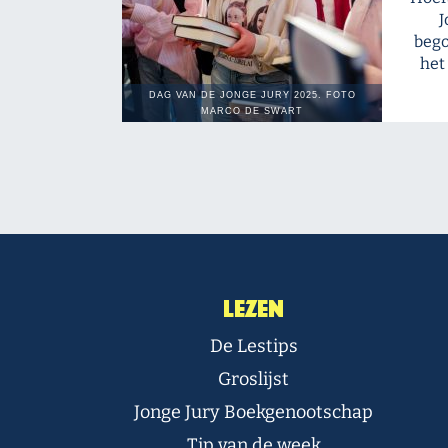
J
bego
het
Lezen
De Lestips
Groslijst
Jonge Jury Boekgenootschap
Tip van de week