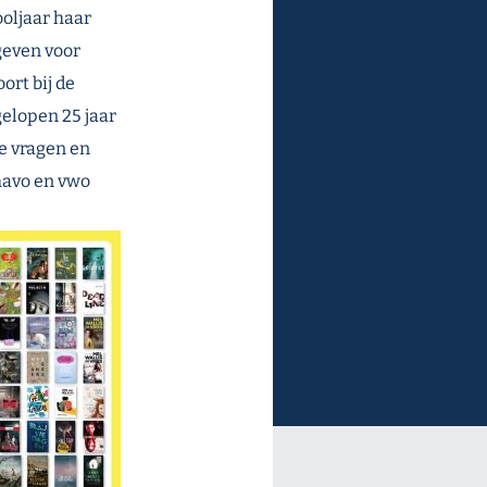
ooljaar haar
egeven voor
ort bij de
gelopen 25 jaar
te vragen en
havo en vwo