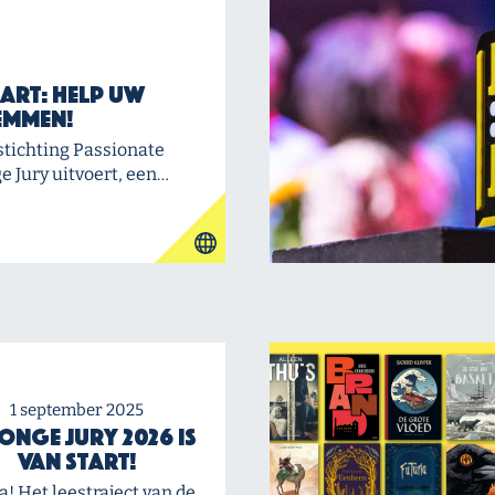
art: Help uw
emmen!
stichting Passionate
e Jury uitvoert, een…
1 september 2025
Jonge Jury 2026 is
van start!
! Het leestraject van de