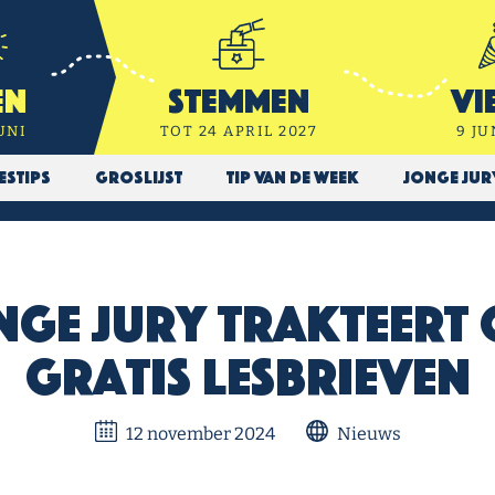
en
Stemmen
Vi
UNI
TOT 24 APRIL 2027
9 JU
estips
Groslijst
Tip van de week
Jonge Ju
nge Jury trakteert 
gratis lesbrieven
12 november 2024
Nieuws