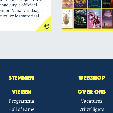
onge Jury is officieel
nnen. Vanaf vandaag is
 nieuwe lesmateriaal…
Stemmen
Webshop
Vieren
Over Ons
Programma
Vacatures
Hall of Fame
Vrijwilligers