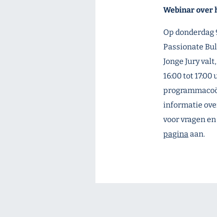
Webinar over h
Op donderdag 9
Passionate Bul
Jonge Jury valt
16:00 tot 17:00
programmacoö
informatie over
voor vragen en
pagina
aan.