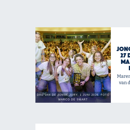
Jong
27 
Ma
Maren
van d