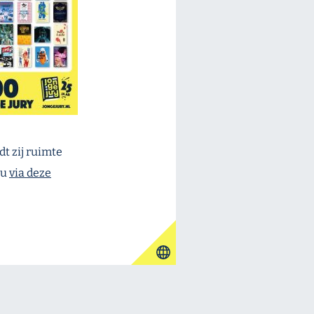
dt zij ruimte
 u
via deze