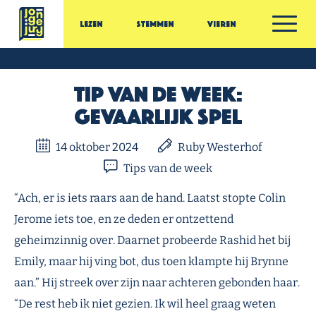
Ga door naar inhoud
Lezen
Stemmen
Vieren
Jonge Jury
Tip van de Week:
Gevaarlijk spel
14 oktober 2024
Ruby Westerhof
Tips van de week
“Ach, er is iets raars aan de hand. Laatst stopte Colin
Jerome iets toe, en ze deden er ontzettend
geheimzinnig over. Daarnet probeerde Rashid het bij
Emily, maar hij ving bot, dus toen klampte hij Brynne
aan.” Hij streek over zijn naar achteren gebonden haar.
“De rest heb ik niet gezien. Ik wil heel graag weten