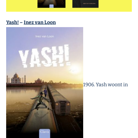
Yash!
–
Inez van Loon
1906.
Yash
woont in