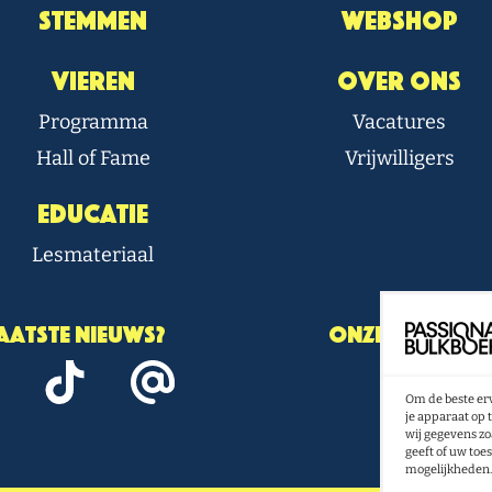
Stemmen
Webshop
Vieren
Over Ons
Programma
Vacatures
Hall of Fame
Vrijwilligers
Educatie
Lesmateriaal
laatste nieuws?
Onze nieuwsbr
Om de beste erv
N
je apparaat op 
wij gegevens zo
geeft of uw toe
mogelijkheden.