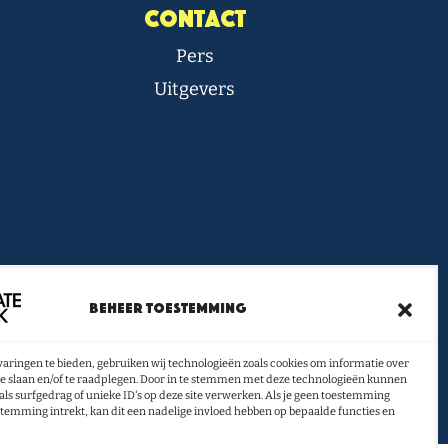
Contact
Pers
Uitgevers
ief vol boeken- en lestips
Beheer toestemming
ontvangen?
aringen te bieden, gebruiken wij technologieën zoals cookies om informatie over
U INSCHRIJVEN
te slaan en/of te raadplegen. Door in te stemmen met deze technologieën kunnen
als surfgedrag of unieke ID's op deze site verwerken. Als je geen toestemming
stemming intrekt, kan dit een nadelige invloed hebben op bepaalde functies en