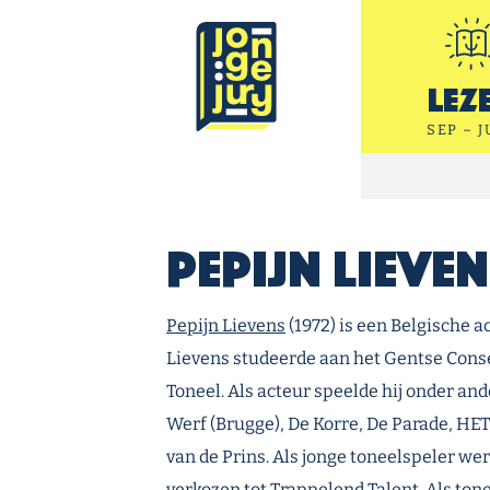
Ga door naar inhoud
Jonge Jury
Lez
SEP – J
Pepijn Lieven
Pepijn Lievens
(1972) is een Belgische ac
Lievens studeerde aan het Gentse Cons
Toneel. Als acteur speelde hij onder and
Werf (Brugge), De Korre, De Parade, HE
van de Prins. Als jonge toneelspeler we
verkozen tot Trappelend Talent. Als tone